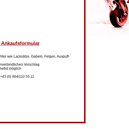
m Ankaufsformular
ghter wie Lacksätze, Gabeln, Felgen, Auspuff-
unverbindlichen Vorschlag.
nellst möglich
 +43 (0) 664/110 55 11